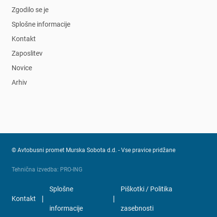
Zgodilo se je
Splošne informacije
Kontakt
Zaposlitev
Novice
Arhiv
© Avtobusni promet Murska Sobota d.d. - Vse pravice pridžane
Tehnična izvedba: PRO-ING
Splošne
Piškotki / Politika
|
|
Kontakt
informacije
zasebnosti