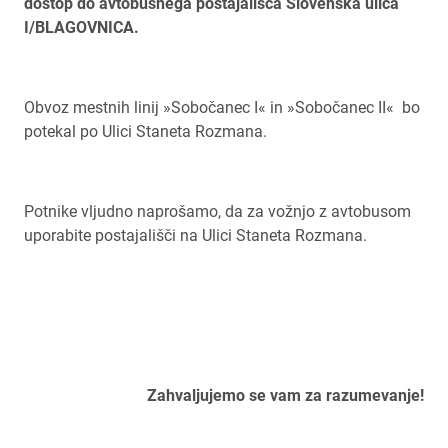
dostop do avtobusnega postajališča Slovenska ulica
I/BLAGOVNICA.
Obvoz mestnih linij »Sobočanec I« in »Sobočanec II« bo
potekal po Ulici Staneta Rozmana.
Potnike vljudno naprošamo, da za vožnjo z avtobusom
uporabite postajališči na Ulici Staneta Rozmana.
Zahvaljujemo se vam za razumevanje!