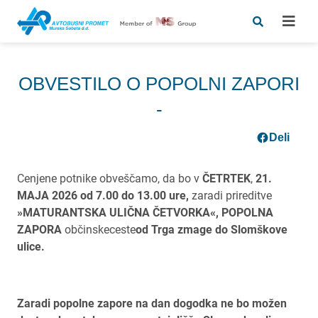
OBVESTILO O POPOLNI ZAPORI
-
Deli
Cenjene potnike obveščamo, da bo v
ČETRTEK
,
21.
MAJA 2026 od 7.00 do 13.00 ure,
zaradi prireditve
»MATURANTSKA ULIČNA ČETVORKA«, POPOLNA
ZAPORA
občinskeceste
od Trga zmage do Slomškove
ulice.
Zaradi popolne zapore na dan dogodka ne bo možen